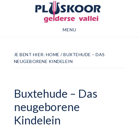
Door
Spring
naar
naar
de
de
MENU
hoofd
voettekst
inhoud
JE BENT HIER:
HOME
/
BUXTEHUDE – DAS
NEUGEBORENE KINDELEIN
Buxtehude – Das
neugeborene
Kindelein