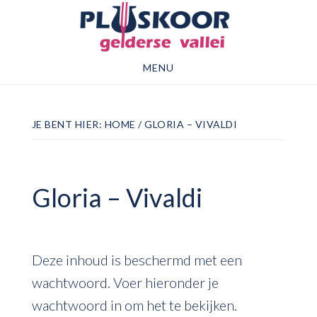
Door
Spring
naar
naar
de
de
MENU
hoofd
voettekst
inhoud
JE BENT HIER:
HOME
/
GLORIA – VIVALDI
Gloria – Vivaldi
Deze inhoud is beschermd met een
wachtwoord. Voer hieronder je
wachtwoord in om het te bekijken.