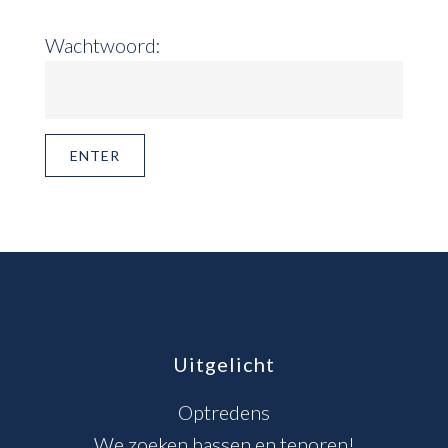
Wachtwoord:
Footer
Uitgelicht
Optredens
We zoeken bassen en tenoren!