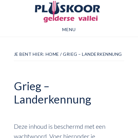
Door
Spring
naar
naar
de
de
MENU
hoofd
voettekst
inhoud
JE BENT HIER:
HOME
/
GRIEG – LANDERKENNUNG
Grieg –
Landerkennung
Deze inhoud is beschermd met een
wachtwoord. Voer hieronder je